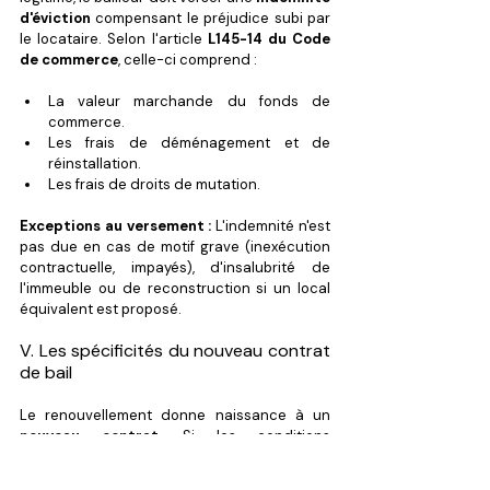
d'éviction
 compensant le préjudice subi par 
le locataire. Selon l'article 
L145-14 du Code 
de commerce
, celle-ci comprend :
La valeur marchande du fonds de 
commerce.
Les frais de déménagement et de 
réinstallation.
Les frais de droits de mutation.
Exceptions au versement :
 L'indemnité n'est 
pas due en cas de motif grave (inexécution 
contractuelle, impayés), d'insalubrité de 
l'immeuble ou de reconstruction si un local 
équivalent est proposé.
V. Les spécificités du nouveau contrat 
de bail
Le renouvellement donne naissance à un 
nouveau contrat
. Si les conditions 
antérieures sont généralement maintenues, 
certains points requièrent une vigilance 