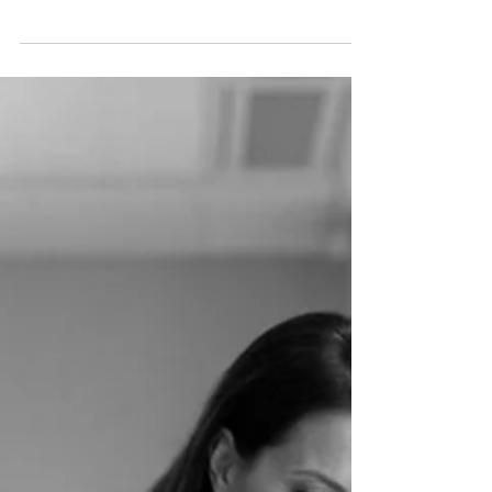
harcèlement sexuel exigeait la preuve de faits
précis et ciblant directement et
personnellement le salarié. Cette conception
laissait sans protection les collaborateurs
exposés à un climat de travail entaché par des
propos ou comportements sexistes répétés à
la cantonnade. Deux décisions majeures sont
venues faire évoluer cette matière : après l'arrêt
d'amorce de la Chambre criminelle du 12 mars
2025, la Chambre sociale de la Cour de cassa