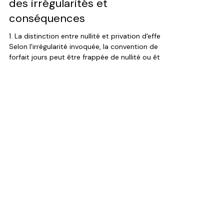
Droit social et protection sociale
Forfait jours : régime juridique
des irrégularités et
conséquences
1. La distinction entre nullité et privation d'effet
Selon l'irrégularité invoquée, la convention de
forfait jours peut être frappée de nullité ou être
privée d'effet. La nullité de la convention : Elle
intervient notamment en cas d'absence
d'accord collectif préalable, d'absence de
convention individuelle écrite, ou d'absence de
clauses conventionnelles sur le suivi de la charge
de travail si l'employeur n'a pas mis en place les
mesures supplétives (prévues par le Code du tr